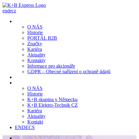
en
de
cz
O NÁS
Historie
PORTÁL B2B
Značky
Kariéra
Aktuality
Kontakty
Informace pro akcionáře
GDPR – Obecné nařízení o ochraně údajů
O NÁS
Historie
K+B skupina v Německu
K+B Elektro-Technik CZ
Kariéra
Aktuality
Kontakt
EN
DE
CS