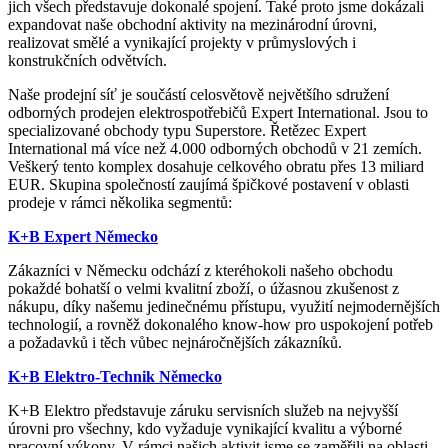
jich všech představuje dokonalé spojení. Také proto jsme dokázali
expandovat naše obchodní aktivity na mezinárodní úrovni,
realizovat smělé a vynikající projekty v průmyslových i
konstrukčních odvětvích.
Naše prodejní síť je součástí celosvětově největšího sdružení
odborných prodejen elektrospotřebičů Expert International. Jsou to
specializované obchody typu Superstore. Řetězec Expert
International má více než 4.000 odborných obchodů v 21 zemích.
Veškerý tento komplex dosahuje celkového obratu přes 13 miliard
EUR. Skupina společností zaujímá špičkové postavení v oblasti
prodeje v rámci několika segmentů:
K+B Expert Německo
Zákazníci v Německu odchází z kteréhokoli našeho obchodu
pokaždé bohatší o velmi kvalitní zboží, o úžasnou zkušenost z
nákupu, díky našemu jedinečnému přístupu, využití nejmodernějších
technologií, a rovněž dokonalého know-how pro uspokojení potřeb
a požadavků i těch vůbec nejnáročnějších zákazníků.
K+B Elektro-Technik Německo
K+B Elektro představuje záruku servisních služeb na nejvyšší
úrovni pro všechny, kdo vyžaduje vynikající kvalitu a výborné
pracovní výkony. V rámci našich aktivit jsme se zaměřili na oblasti