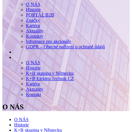
O NÁS
Historie
PORTÁL B2B
Značky
Kariéra
Aktuality
Kontakty
Informace pro akcionáře
GDPR – Obecné nařízení o ochraně údajů
O NÁS
Historie
K+B skupina v Německu
K+B Elektro-Technik CZ
Kariéra
Aktuality
Kontakt
O NÁS
O NÁS
Historie
K+B skupina v Německu