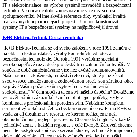
IT a elektroinstalace, na výrobu systémů rozvaděčů a bezpečnostní
techniku. V současné době zaměstnáváme více než sedmset
spolupracovníků. Máme skvělé reference díky vynikající kvalitě
realizovaných nejnáročnějších projektů. Umíme konstruovat
systémy IT a bezpečnostní systémy na nejšpičkovější úrovni.
K+B Elektro-Technik Česká republika
„K+B Elektro-Technik se od svého založení v roce 1991 zaměřuje
na oblasti elektroinstalací, výroby kontrolních jednotek a
bezpečnostní technologie. Od roku 1991 vyrábíme speciální
vysokonapěťové rozvaděče pro český trh i zahraniční odbytiště. V
současné době zaměstnáváme více než dvěstě spolupracovníků.
Naše tradice a zkušenosti, množství referencí, které jsme získali
svou vysoce angažovanou a zodpovědnou prací, jsou zárukou toho,
že právě Vašim požadavkům vyhovíme k Vaší nejvyšší
spokojenosti.“ V čem spočívá tajemství našeho úspěchu? Dokážeme
vyhovět přáním zákazníků. Umíme plnit jejich potřeby, vždy v
kombinaci s profesionálním poradenstvím. Nabízíme kompletní
sortiment výrobků a služeb za bezkonkurenční ceny. Firma K+B si
vzala za cíl dosáhnout v resortu, ve kterém realizujeme naši
obchodní činnost, nejlepší postavení. Chceme být nejlepší v každé
jednotlivé zemi, v každém regionu, v celé Evropě. Zároveň chceme
neustále poskytovat špičkové servisní služby, technické kompetence,
dokonalé výrobky. Chceme vždy vyhovět požadavkům našich