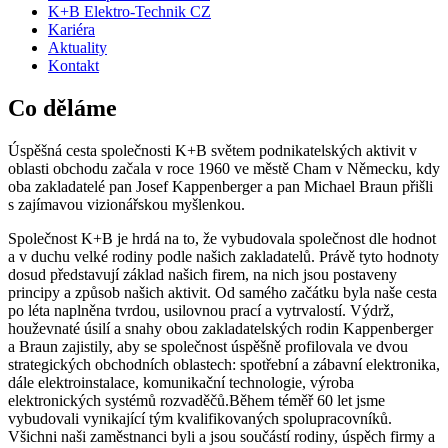
K+B Elektro-Technik CZ
Kariéra
Aktuality
Kontakt
Co
děláme
Úspěšná cesta společnosti K+B světem podnikatelských aktivit v
oblasti obchodu začala v roce 1960 ve městě Cham v Německu, kdy
oba zakladatelé pan Josef Kappenberger a pan Michael Braun přišli
s zajímavou vizionářskou myšlenkou.
Společnost K+B je hrdá na to, že vybudovala společnost dle hodnot
a v duchu velké rodiny podle našich zakladatelů. Právě tyto hodnoty
dosud představují základ našich firem, na nich jsou postaveny
principy a způsob našich aktivit. Od samého začátku byla naše cesta
po léta naplněna tvrdou, usilovnou prací a vytrvalostí. Výdrž,
houževnaté úsilí a snahy obou zakladatelských rodin Kappenberger
a Braun zajistily, aby se společnost úspěšně profilovala ve dvou
strategických obchodních oblastech: spotřební a zábavní elektronika,
dále elektroinstalace, komunikační technologie, výroba
elektronických systémů rozvaděčů.Během téměř 60 let jsme
vybudovali vynikající tým kvalifikovaných spolupracovníků.
Všichni naši zaměstnanci byli a jsou součástí rodiny, úspěch firmy a